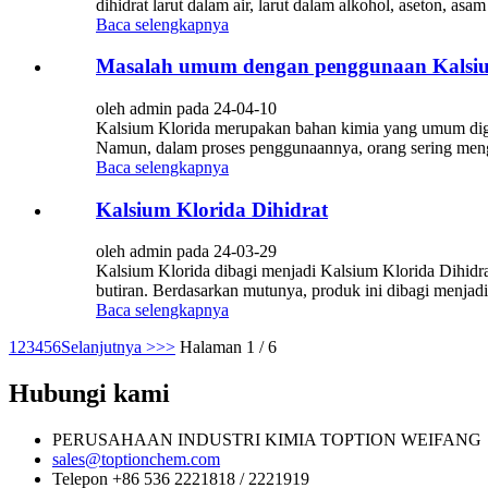
dihidrat larut dalam air, larut dalam alkohol, aseton, asa
Baca selengkapnya
Masalah umum dengan penggunaan Kalsiu
oleh admin pada 24-04-10
Kalsium Klorida merupakan bahan kimia yang umum diguna
Namun, dalam proses penggunaannya, orang sering meng
Baca selengkapnya
Kalsium Klorida Dihidrat
oleh admin pada 24-03-29
Kalsium Klorida dibagi menjadi Kalsium Klorida Dihidrat
butiran. Berdasarkan mutunya, produk ini dibagi menjad
Baca selengkapnya
1
2
3
4
5
6
Selanjutnya >
>>
Halaman 1 / 6
Hubungi kami
PERUSAHAAN INDUSTRI KIMIA TOPTION WEIFANG
sales@toptionchem.com
Telepon +86 536 2221818 / 2221919