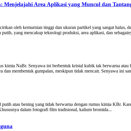
ih: Menjelajahi Area Aplikasi yang Muncul dan Tant
cirikan oleh kemurnian tinggi dan ukuran partikel yang sangat halus, d
m putih, yang mencakup teknologi produksi, area aplikasi, dan sebagain
kimia NaBr. Senyawa ini berbentuk kristal kubik tak berwarna atau bu
ra dan membentuk gumpalan, meskipun tidak mencair. Senyawa ini sang
al putih atau bening yang tidak berwarna dengan rumus kimia KBr. Kare
hususnya dalam fotografi film tradisional, kalium bromida...
aguna