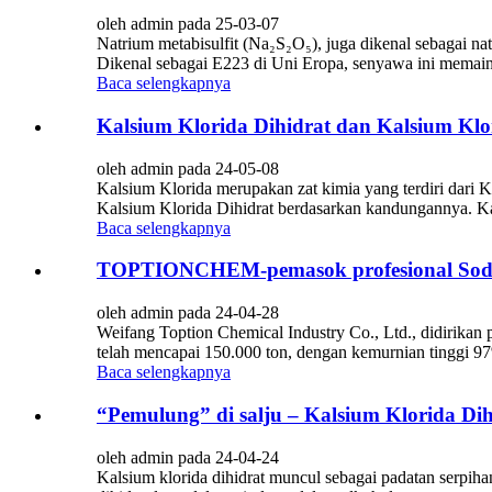
oleh admin pada 25-03-07
Natrium metabisulfit (Na₂S₂O₅), juga dikenal sebagai nat
Dikenal sebagai E223 di Uni Eropa, senyawa ini memain
Baca selengkapnya
Kalsium Klorida Dihidrat dan Kalsium Klo
oleh admin pada 24-05-08
Kalsium Klorida merupakan zat kimia yang terdiri dari
Kalsium Klorida Dihidrat berdasarkan kandungannya. Kal
Baca selengkapnya
TOPTIONCHEM-pemasok profesional Sodi
oleh admin pada 24-04-28
Weifang Toption Chemical Industry Co., Ltd., didirikan
telah mencapai 150.000 ton, dengan kemurnian tinggi 97
Baca selengkapnya
“Pemulung” di salju – Kalsium Klorida Dih
oleh admin pada 24-04-24
Kalsium klorida dihidrat muncul sebagai padatan serpih