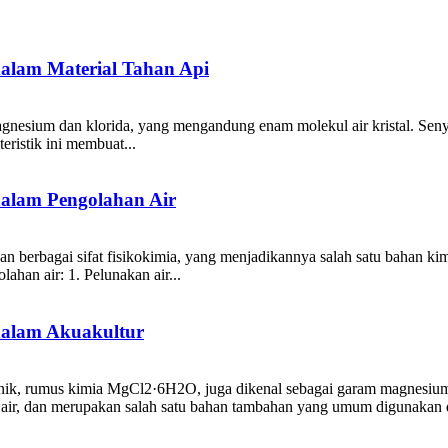
dalam Material Tahan Api
sium dan klorida, yang mengandung enam molekul air kristal. Senyawa
eristik ini membuat...
dalam Pengolahan Air
erbagai sifat fisikokimia, yang menjadikannya salah satu bahan kimia 
han air: 1. Pelunakan air...
dalam Akuakultur
ik, rumus kimia MgCl2·6H2O, juga dikenal sebagai garam magnesium h
m air, dan merupakan salah satu bahan tambahan yang umum digunakan d