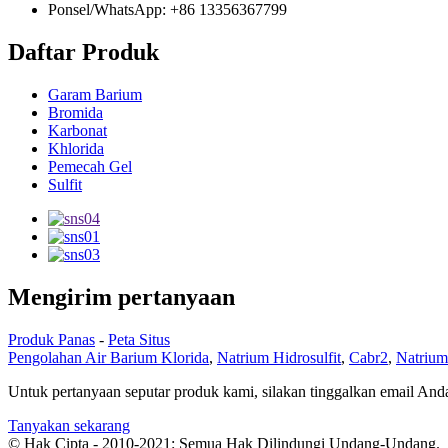
Ponsel/WhatsApp: +86 13356367799
Daftar Produk
Garam Barium
Bromida
Karbonat
Khlorida
Pemecah Gel
Sulfit
Mengirim pertanyaan
Produk Panas
-
Peta Situs
Pengolahan Air Barium Klorida
,
Natrium Hidrosulfit
,
Cabr2
,
Natrium
Untuk pertanyaan seputar produk kami, silakan tinggalkan email An
Tanyakan sekarang
© Hak Cipta - 2010-2021: Semua Hak Dilindungi Undang-Undang.