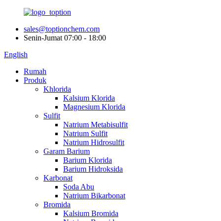
sales@toptionchem.com
Senin-Jumat 07:00 - 18:00
English
Rumah
Produk
Khlorida
Kalsium Klorida
Magnesium Klorida
Sulfit
Natrium Metabisulfit
Natrium Sulfit
Natrium Hidrosulfit
Garam Barium
Barium Klorida
Barium Hidroksida
Karbonat
Soda Abu
Natrium Bikarbonat
Bromida
Kalsium Bromida