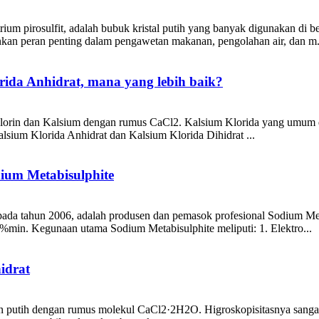
rium pirosulfit, adalah bubuk kristal putih yang banyak digunakan di b
kan peran penting dalam pengawetan makanan, pengolahan air, dan m.
rida Anhidrat, mana yang lebih baik?
 Klorin dan Kalsium dengan rumus CaCl2. Kalsium Klorida yang umum d
sium Klorida Anhidrat dan Kalsium Klorida Dihidrat ...
um Metabisulphite
 pada tahun 2006, adalah produsen dan pemasok profesional Sodium Meta
%min. Kegunaan utama Sodium Metabisulphite meliputi: 1. Elektro...
idrat
an putih dengan rumus molekul CaCl2·2H2O. Higroskopisitasnya sangat 