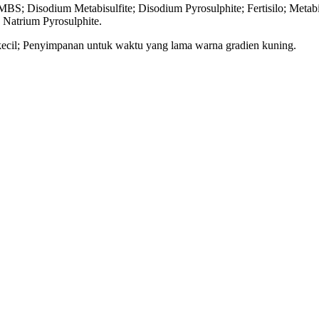
MBS; Disodium Metabisulfite; Disodium Pyrosulphite; Fertisilo; Meta
; Natrium Pyrosulphite.
l kecil; Penyimpanan untuk waktu yang lama warna gradien kuning.