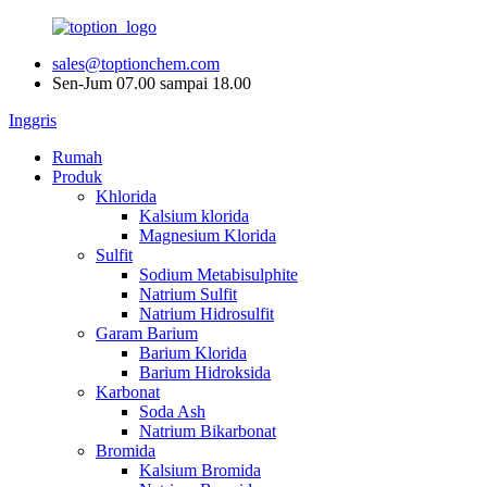
sales@toptionchem.com
Sen-Jum 07.00 sampai 18.00
Inggris
Rumah
Produk
Khlorida
Kalsium klorida
Magnesium Klorida
Sulfit
Sodium Metabisulphite
Natrium Sulfit
Natrium Hidrosulfit
Garam Barium
Barium Klorida
Barium Hidroksida
Karbonat
Soda Ash
Natrium Bikarbonat
Bromida
Kalsium Bromida