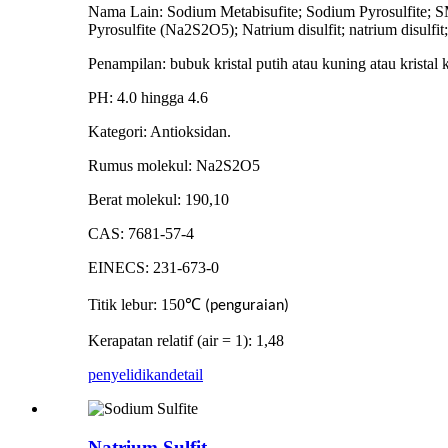
Nama Lain: Sodium Metabisufite; Sodium Pyrosulfite; S
Pyrosulfite (Na2S2O5); Natrium disulfit; natrium disulfit
Penampilan: bubuk kristal putih atau kuning atau krista
PH: 4.0 hingga 4.6
Kategori: Antioksidan.
Rumus molekul: Na2S2O5
Berat molekul: 190,10
CAS: 7681-57-4
EINECS: 231-673-0
Titik lebur: 150
℃
(penguraian)
Kerapatan relatif (air = 1): 1,48
penyelidikan
detail
Natrium Sulfit