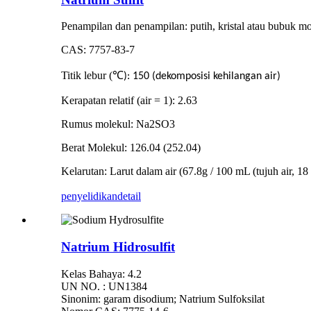
Penampilan dan penampilan: putih, kristal atau bubuk mo
CAS: 7757-83-7
Titik lebur (
℃
): 150 (dekomposisi kehilangan air)
Kerapatan relatif (air = 1): 2.63
Rumus molekul: Na2SO3
Berat Molekul: 126.04 (252.04)
Kelarutan: Larut dalam air (67.8g / 100 mL (tujuh air, 18
penyelidikan
detail
Natrium Hidrosulfit
Kelas Bahaya: 4.2
UN NO. : UN1384
Sinonim: garam disodium; Natrium Sulfoksilat