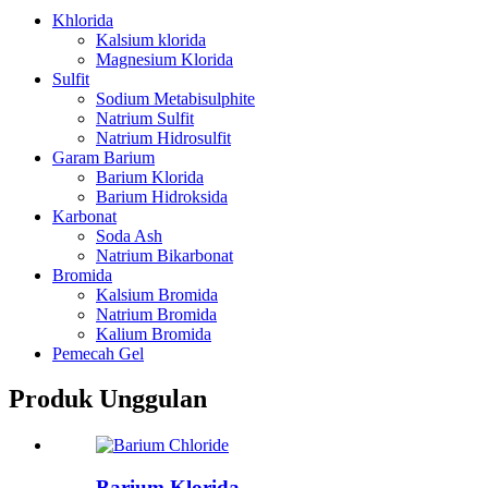
Khlorida
Kalsium klorida
Magnesium Klorida
Sulfit
Sodium Metabisulphite
Natrium Sulfit
Natrium Hidrosulfit
Garam Barium
Barium Klorida
Barium Hidroksida
Karbonat
Soda Ash
Natrium Bikarbonat
Bromida
Kalsium Bromida
Natrium Bromida
Kalium Bromida
Pemecah Gel
Produk Unggulan
Barium Klorida