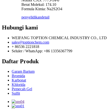
Nomor CAS: 7775-14-6
Berat Molekul: 174.10
Formula Kimia: Na2S2O4
penyelidikan
detail
Hubungi kami
WEIFANG TOPTION CHEMICAL INDUSTRY CO., LTD
sales@toptionchem.com
+ 86536 2221818
Seluler / WhatsApp: +86 13356367799
Daftar Produk
Garam Barium
Bromida
Karbonat
Khlorida
Pemecah Gel
Sulfit