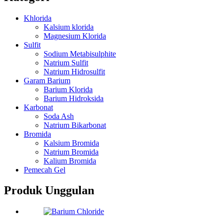
Khlorida
Kalsium klorida
Magnesium Klorida
Sulfit
Sodium Metabisulphite
Natrium Sulfit
Natrium Hidrosulfit
Garam Barium
Barium Klorida
Barium Hidroksida
Karbonat
Soda Ash
Natrium Bikarbonat
Bromida
Kalsium Bromida
Natrium Bromida
Kalium Bromida
Pemecah Gel
Produk Unggulan