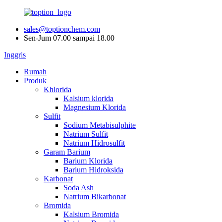
sales@toptionchem.com
Sen-Jum 07.00 sampai 18.00
Inggris
Rumah
Produk
Khlorida
Kalsium klorida
Magnesium Klorida
Sulfit
Sodium Metabisulphite
Natrium Sulfit
Natrium Hidrosulfit
Garam Barium
Barium Klorida
Barium Hidroksida
Karbonat
Soda Ash
Natrium Bikarbonat
Bromida
Kalsium Bromida