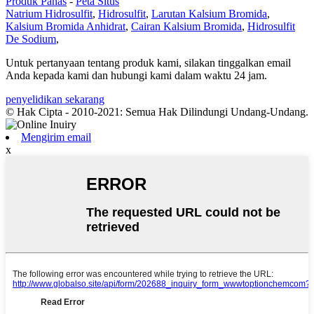
Produk Panas
-
Peta Situs
Natrium Hidrosulfit
,
Hidrosulfit
,
Larutan Kalsium Bromida
,
Kalsium Bromida Anhidrat
,
Cairan Kalsium Bromida
,
Hidrosulfit
De Sodium
,
Untuk pertanyaan tentang produk kami, silakan tinggalkan email
Anda kepada kami dan hubungi kami dalam waktu 24 jam.
penyelidikan sekarang
© Hak Cipta - 2010-2021: Semua Hak Dilindungi Undang-Undang.
Mengirim email
x