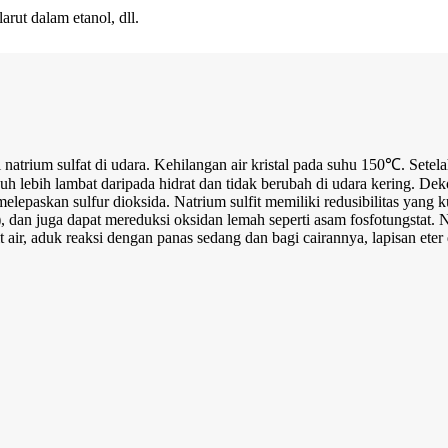
arut dalam etanol, dll.
natrium sulfat di udara. Kehilangan air kristal pada suhu 150℃. Setel
 jauh lebih lambat daripada hidrat dan tidak berubah di udara kering. D
epaskan sulfur dioksida. Natrium sulfit memiliki redusibilitas yang k
 dan juga dapat mereduksi oksidan lemah seperti asam fosfotungstat. 
t air, aduk reaksi dengan panas sedang dan bagi cairannya, lapisan ete