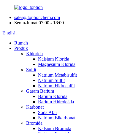
sales@toptionchem.com
Senin-Jumat 07:00 - 18:00
English
Rumah
Produk
Khlorida
Kalsium Klorida
Magnesium Klorida
Sulfit
Natrium Metabisulfit
Natrium Sulfit
Natrium Hidrosulfit
Garam Barium
Barium Klorida
Barium Hidroksida
Karbonat
Soda Abu
Natrium Bikarbonat
Bromida
Kalsium Bromida