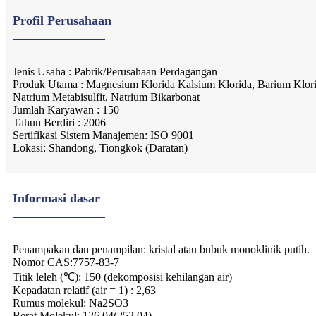
Profil Perusahaan
Jenis Usaha : Pabrik/Perusahaan Perdagangan
Produk Utama : Magnesium Klorida Kalsium Klorida, Barium Klori
Natrium Metabisulfit, Natrium Bikarbonat
Jumlah Karyawan : 150
Tahun Berdiri : 2006
Sertifikasi Sistem Manajemen: ISO 9001
Lokasi: Shandong, Tiongkok (Daratan)
Informasi dasar
Penampakan dan penampilan: kristal atau bubuk monoklinik putih.
Nomor CAS:7757-83-7
Titik leleh (℃): 150 (dekomposisi kehilangan air)
Kepadatan relatif (air = 1) : 2,63
Rumus molekul: Na2SO3
Berat Molekul: 126,04(252,04)