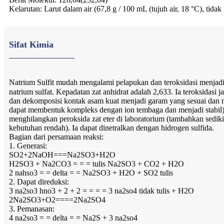
Kelarutan: Larut dalam air (67,8 g / 100 mL (tujuh air, 18 °C), tidak l
Sifat Kimia
Natrium Sulfit mudah mengalami pelapukan dan teroksidasi menjadi 
natrium sulfat. Kepadatan zat anhidrat adalah 2,633. Ia teroksidasi
dan dekomposisi kontak asam kuat menjadi garam yang sesuai dan mel
dapat membentuk kompleks dengan ion tembaga dan menjadi stabil),
menghilangkan peroksida zat eter di laboratorium (tambahkan sediki
kebutuhan rendah). Ia dapat dinetralkan dengan hidrogen sulfida.
Bagian dari persamaan reaksi:
1. Generasi:
SO2+2NaOH===Na2SO3+H2O
H2SO3 + Na2CO3 = = = tulis Na2SO3 + CO2 + H2O
2 nahso3 = = delta = = Na2SO3 + H2O + SO2 tulis
2. Dapat direduksi:
3 na2so3 hno3 + 2 + 2 = = = = 3 na2so4 tidak tulis + H2O
2Na2SO3+O2====2Na2SO4
3. Pemanasan:
4 na2so3 = = delta = = Na2S + 3 na2so4