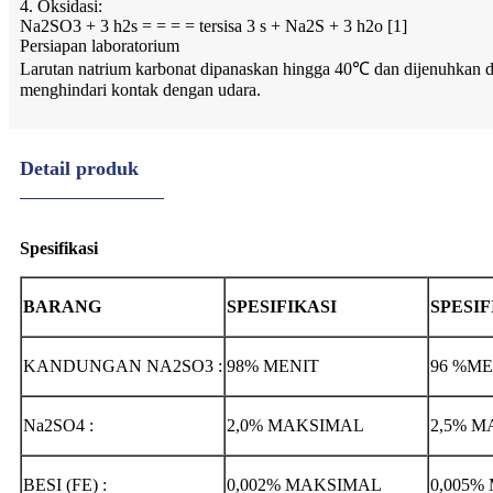
4. Oksidasi:
Na2SO3 + 3 h2s = = = = tersisa 3 s + Na2S + 3 h2o [1]
Persiapan laboratorium
Larutan natrium karbonat dipanaskan hingga 40℃ dan dijenuhkan de
menghindari kontak dengan udara.
Detail produk
Spesifikasi
BARANG
SPESIFIKASI
SPESIF
KANDUNGAN NA2SO3 :
98% MENIT
96 %ME
Na2SO4 :
2,0% MAKSIMAL
2,5% 
BESI (FE) :
0,002% MAKSIMAL
0,005%