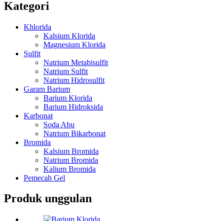
Kategori
Khlorida
Kalsium Klorida
Magnesium Klorida
Sulfit
Natrium Metabisulfit
Natrium Sulfit
Natrium Hidrosulfit
Garam Barium
Barium Klorida
Barium Hidroksida
Karbonat
Soda Abu
Natrium Bikarbonat
Bromida
Kalsium Bromida
Natrium Bromida
Kalium Bromida
Pemecah Gel
Produk unggulan