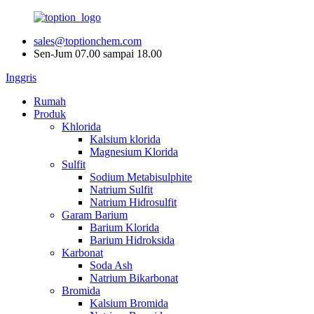
sales@toptionchem.com
Sen-Jum 07.00 sampai 18.00
Inggris
Rumah
Produk
Khlorida
Kalsium klorida
Magnesium Klorida
Sulfit
Sodium Metabisulphite
Natrium Sulfit
Natrium Hidrosulfit
Garam Barium
Barium Klorida
Barium Hidroksida
Karbonat
Soda Ash
Natrium Bikarbonat
Bromida
Kalsium Bromida