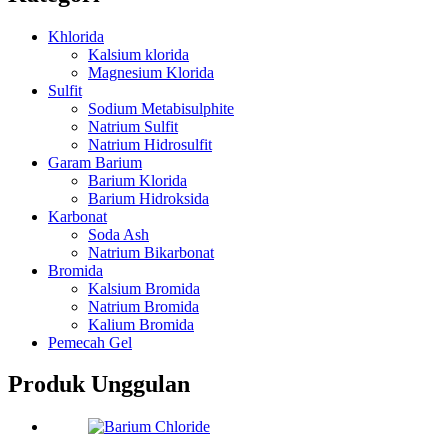
Khlorida
Kalsium klorida
Magnesium Klorida
Sulfit
Sodium Metabisulphite
Natrium Sulfit
Natrium Hidrosulfit
Garam Barium
Barium Klorida
Barium Hidroksida
Karbonat
Soda Ash
Natrium Bikarbonat
Bromida
Kalsium Bromida
Natrium Bromida
Kalium Bromida
Pemecah Gel
Produk Unggulan